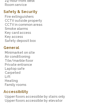
24-hour front desk
Room service
Safety & Security
Fire extinguishers
CCTV outside property
CCTV in common areas
Smoke alarms
Key card access
Key access
Safety deposit box
General
Minimarket on site
Air conditioning
Tile/marble floor
Private entrance
Laptop safe
Carpeted
Lift
Heating
Family rooms
Accessibility
Upper floors accessible by stairs only
Upper floors accessible by elevator