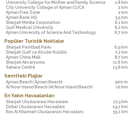
University College for Mother and Family Science
1,8 km
City University College of Ajman CUCA
2 km
Ajman Free Zone
2 km
Ajman Bank HQ
3,5 km
Sharjah Media Corporation
6,1 km
Gulf Medical University
6,2 km
Ajman University of Science And Technology
6,7 km
Popüler Turistik Noktalar
Sharjah Paintball Parkı
6,9 km
Sharjah Golf ve Atıcılık Kulübü
7,2 km
Ajman China Mall
8,7 km
Sharjah Akvaryumu
11,6 km
Sahara Centre
13,8 km
Semtteki Plajlar
Ajman Beach
(Ajman Beach)
900 m
Al Noor Island Beach
(Al Noor Island Beach)
10 km
En Yakın Havaalanları
Sharjah Uluslararası Havaalanı
12,3 km
Dubai Uluslararası Havaalanı
19,2 km
Ras Al Khaimah Uluslararası Havaalanı
55,1 km