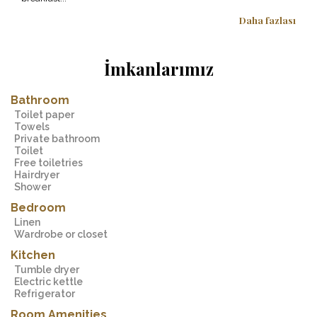
Daha fazlası
İmkanlarımız
Bathroom
Toilet paper
Towels
Private bathroom
Toilet
Free toiletries
Hairdryer
Shower
Bedroom
Linen
Wardrobe or closet
Kitchen
Tumble dryer
Electric kettle
Refrigerator
Room Amenities