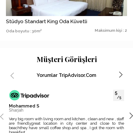
Stüdyo Standart King Oda Küvetli
Maksimum kişi : 2
Oda boyutu : 30m²
Müşteri Görüşleri
Yorumlar TripAdvisor.com
5
/5
Mohammed S
Moh
Sharjah
Dub
Very big room with living room and kitchen , clean and new , staff
I like this hotel because its located in the middle of EVERYTHING
are friendlygreat location in city center and close to the
, Mu
beachthey have small coffee shop and spa , I got the room with
impo
breakfast...
excit