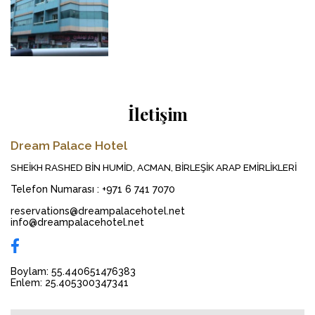
İletişim
Dream Palace Hotel
SHEIKH RASHED BIN HUMID, ACMAN, BIRLEŞIK ARAP EMIRLIKLERI
Telefon Numarası
:
+971 6 741 7070
reservations@dreampalacehotel.net
info@dreampalacehotel.net
Boylam: 55.440651476383
Enlem: 25.405300347341